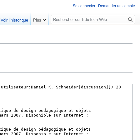
Se connecter
Demander un compte
R
Voir l’historique
Plus
e
c
h
e
r
c
h
e
r