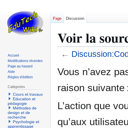
Page
Discussion
Voir la sou
←
Discussion:Co
Accueil
Modifications récentes
Aller
Aller
Page au hasard
Vous n’avez pas 
Aide
à
à
Règles d'édition
la
la
raison suivante 
navigation
recherche
Catégories
Cours et travaux
Education et
L’action que vo
pédagogie
Méthodes de
design et de
recherche
qu’aux utilisate
Psychologie et
apprentissage