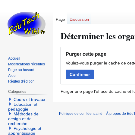
Page
Discussion
Déterminer les org
Aller
Aller
Purger cette page
à
à
Accueil
Voulez-vous purger le cache de cett
la
la
Modifications récentes
navigation
recherche
Page au hasard
Confirmer
Aide
Règles d'édition
Purger une page l’efface du cache et fo
Catégories
Cours et travaux
Education et
pédagogie
Méthodes de
Politique de confidentialité
À propos de EduT
design et de
recherche
Psychologie et
apprentissage