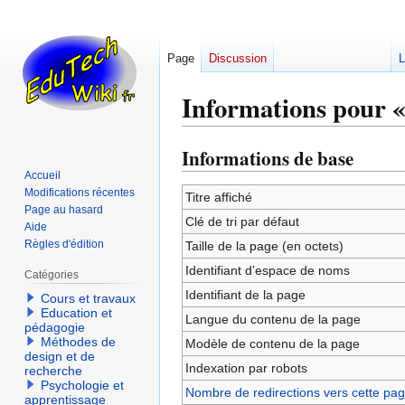
Page
Discussion
L
Informations pour 
Informations de base
Aller
Aller
à
à
Accueil
Modifications récentes
la
la
Titre affiché
Page au hasard
navigation
recherche
Clé de tri par défaut
Aide
Règles d'édition
Taille de la page (en octets)
Identifiant dʼespace de noms
Catégories
Identifiant de la page
Cours et travaux
Education et
Langue du contenu de la page
pédagogie
Méthodes de
Modèle de contenu de la page
design et de
Indexation par robots
recherche
Psychologie et
Nombre de redirections vers cette pa
apprentissage