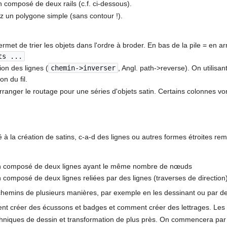
n composé de deux rails (c.f. ci-dessous).
z un polygone simple (sans contour !).
rmet de trier les objets dans l'ordre à broder. En bas de la pile = en ar
ts ...
tion des lignes (
chemin->inverser
, Angl. path->reverse). On utilisa
on du fil.
arranger le routage pour une séries d'objets satin. Certains colonnes v
 la création de satins, c-a-d des lignes ou autres formes étroites remp
min composé de deux lignes ayant le même nombre de nœuds
n composé de deux lignes reliées par des lignes (traverses de direction
chemins de plusieurs manières, par exemple en les dessinant ou par de
 créer des écussons et badges et comment créer des lettrages. Les de
hniques de dessin et transformation de plus près. On commencera par co