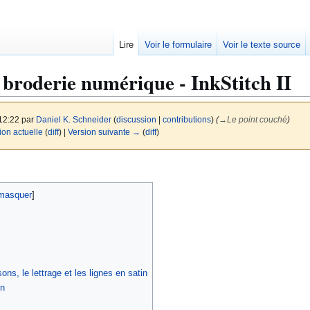
Lire
Voir le formulaire
Voir le texte source
a broderie numérique - InkStitch II
 12:22 par
Daniel K. Schneider
(
discussion
|
contributions
)
(
→
Le point couché
)
ion actuelle
(
diff
) |
Version suivante →
(
diff
)
sons, le lettrage et les lignes en satin
on