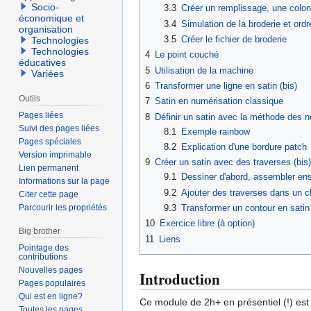
Socio-
3.3
Créer un remplissage, une colonn
économique et
3.4
Simulation de la broderie et ordr
organisation
3.5
Créer le fichier de broderie
Technologies
Technologies
4
Le point couché
éducatives
5
Utilisation de la machine
Variées
6
Transformer une ligne en satin (bis)
Outils
7
Satin en numérisation classique
Pages liées
8
Définir un satin avec la méthode des 
Suivi des pages liées
8.1
Exemple rainbow
Pages spéciales
8.2
Explication d'une bordure patch
Version imprimable
9
Créer un satin avec des traverses (bis)
Lien permanent
9.1
Dessiner d'abord, assembler ens
Informations sur la page
9.2
Ajouter des traverses dans un 
Citer cette page
9.3
Transformer un contour en satin
Parcourir les propriétés
10
Exercice libre (à option)
Big brother
11
Liens
Pointage des
contributions
Nouvelles pages
Introduction
Pages populaires
Qui est en ligne?
Ce module de 2h+ en présentiel (!) est 
Toutes les pages