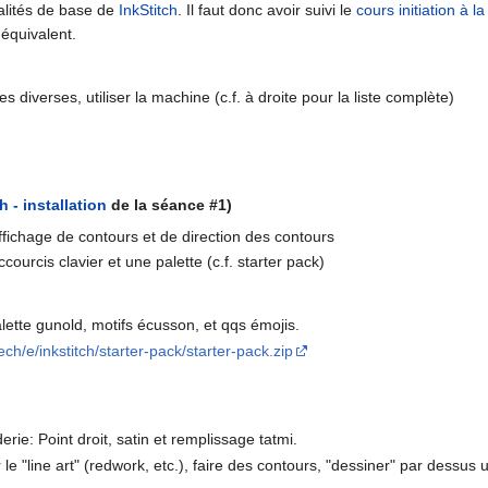
alités de base de
InkStitch
. Il faut donc avoir suivi le
cours initiation à 
équivalent.
diverses, utiliser la machine (c.f. à droite pour la liste complète)
h - installation
de la séance #1)
affichage de contours et de direction des contours
ccourcis clavier et une palette (c.f. starter pack)
alette gunold, motifs écusson, et qqs émojis.
ech/e/inkstitch/starter-pack/starter-pack.zip
derie: Point droit, satin et remplissage tatmi.
r le "line art" (redwork, etc.), faire des contours, "dessiner" par dessus