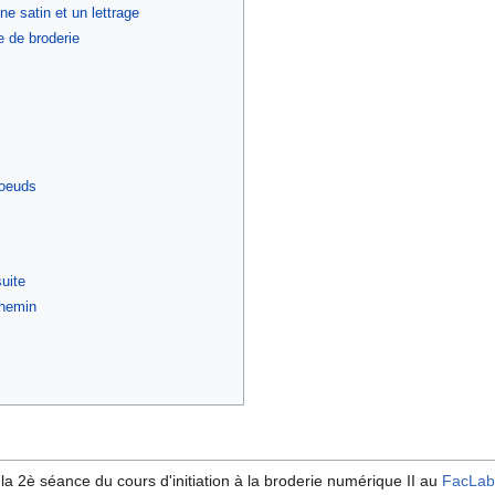
e satin et un lettrage
e de broderie
noeuds
uite
chemin
la 2è séance du cours d'initiation à la broderie numérique II au
FacLab