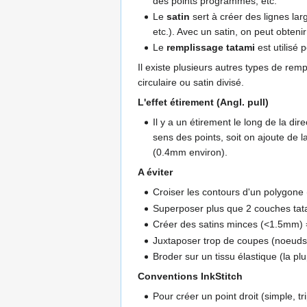
des points programmés, etc.
Le
satin
sert à créer des lignes la
etc.). Avec un satin, on peut obteni
Le
remplissage tatami
est utilisé 
Il existe plusieurs autres types de rem
circulaire ou satin divisé.
L'effet étirement (Angl. pull)
Il y a un étirement le long de la dir
sens des points, soit on ajoute de 
(0.4mm environ).
A éviter
Croiser les contours d'un polygone
Superposer plus que 2 couches tatam
Créer des satins minces (<1.5mm) =>
Juxtaposer trop de coupes (noeuds 
Broder sur un tissu élastique (la pl
Conventions InkStitch
Pour créer un point droit (simple, tr