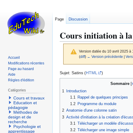
Page
Discussion
Cours initiation à l
Version datée du 10 avril 2025 à
(
diff
)
← Version précédente
|
Vers
Accueil
Modifications récentes
Page au hasard
Aller
Aller
Sujet: Satins (
HTML
)
Aide
à
à
Règles d'édition
Sommaire
la
la
Catégories
1
Introduction
navigation
recherche
1.1
Rappel de quelques principes
Cours et travaux
Education et
1.2
Programme du module
pédagogie
2
Anatomie d'une colonne satin
Méthodes de
design et de
3
Activité d'initiation à la création d'écus
recherche
3.1
Télécharger un modèle d'écuss
Psychologie et
3.2
Télécharger une image simple
apprentissage