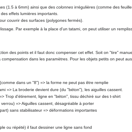
rges (1.5 à 6mm) ainsi que des
colonnes
irrégulières (comme des feuilles
r des effets lumières importants.
pour couvrir des surfaces (polygones fermés).
plissage. Par exemple à la place d'un tatami, on peut utiliser un rempli
ection des points et il faut donc compenser cet effet. Soit on "tire" manu
la compensation dans les paramètres. Pour les objets petits on peut au
 (comme dans un "8") => la forme ne peut pas être remplie
i => La broderie devient dure (du "béton"), les aiguilles cassent.
 Trop d'étirement, ligne en "béton", tissu déchiré sur des t-shirt
verrou) => Aiguilles cassent, désagréable à porter
upart) sans stabilisateur => déformations importantes
iple ou répété) il faut dessiner une ligne sans fond