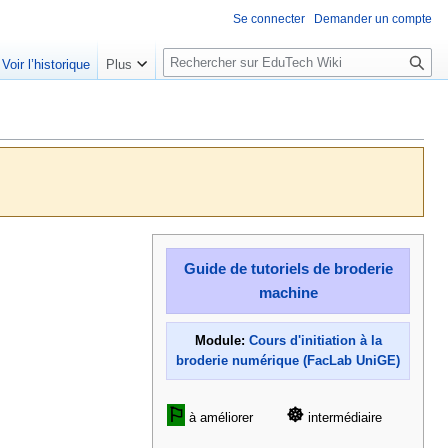
Se connecter
Demander un compte
R
Voir l’historique
Plus
e
c
h
e
r
c
h
e
r
Guide de tutoriels de broderie
machine
Module:
Cours d'initiation à la
broderie numérique (FacLab UniGE)
⚐
☸
à améliorer
intermédiaire