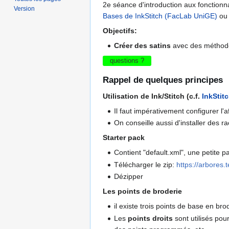
2e séance d'introduction aux fonctionn
Version
Bases de InkStitch (FacLab UniGE)
ou 
Objectifs:
Créer des satins
avec des méthodes 
questions ?
Rappel de quelques principes
Utilisation de Ink/Stitch (c.f.
InkStitc
Il faut impérativement configurer l'
On conseille aussi d'installer des ra
Starter pack
Contient "default.xml", une petite p
Télécharger le zip:
https://arbores.t
Dézipper
Les points de broderie
il existe trois points de base en bro
Les
points droits
sont utilisés pou