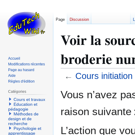
Page
Discussion
L
Voir la sour
broderie num
Accueil
Modifications récentes
Page au hasard
←
Cours initiation
Aide
Règles d'édition
Aller
Aller
Vous n’avez pas 
Catégories
à
à
Cours et travaux
la
la
Education et
raison suivante 
navigation
recherche
pédagogie
Méthodes de
design et de
recherche
L’action que vo
Psychologie et
apprentissage