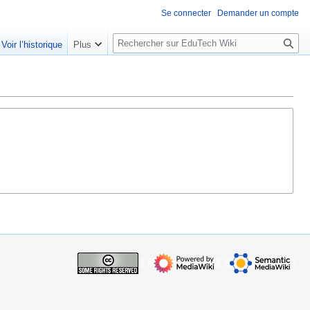
Se connecter
Demander un compte
R
Voir l’historique
Plus
e
c
h
e
r
c
h
e
r