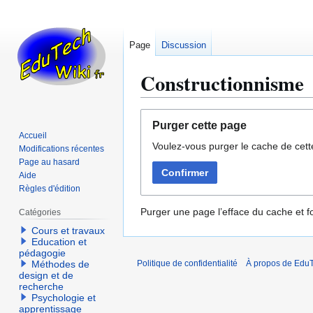
Page
Discussion
Constructionnisme
Aller
Aller
Purger cette page
à
à
Accueil
Voulez-vous purger le cache de cett
la
la
Modifications récentes
navigation
recherche
Page au hasard
Confirmer
Aide
Règles d'édition
Purger une page l’efface du cache et fo
Catégories
Cours et travaux
Education et
pédagogie
Méthodes de
Politique de confidentialité
À propos de EduT
design et de
recherche
Psychologie et
apprentissage