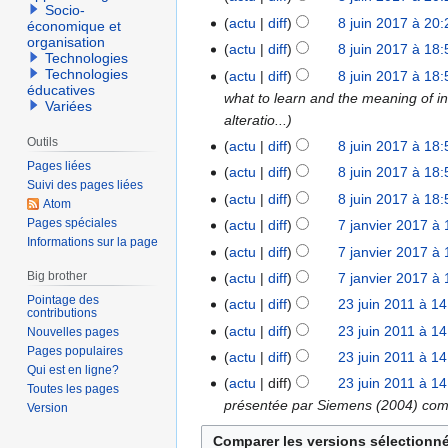
2
n
Socio-
r
actu
diff
8 juin 2017 à 20:
0
économique et
2
organisation
A
é
1
actu
diff
8 juin 2017 à 18:
0
Technologies
u
s
9
1
Technologies
actu
diff
8 juin 2017 à 18:
c
u
éducatives
7
what to learn and the meaning of in
Variées
u
m
alteratio...
n
é
Outils
actu
diff
8 juin 2017 à 18:
r
d
Pages liées
actu
diff
8 juin 2017 à 18:
é
e
Suivi des pages liées
s
s
actu
diff
8 juin 2017 à 18:
Atom
A
u
m
Pages spéciales
actu
diff
7 janvier 2017 à
7
u
m
o
Informations sur la page
A
j
actu
diff
7 janvier 2017 à
c
é
d
u
a
A
Big brother
actu
diff
7 janvier 2017 à
u
d
i
c
n
u
A
Pointage des
actu
diff
23 juin 2011 à 1
2
n
e
f
u
contributions
v
c
u
A
3
r
s
i
actu
diff
23 juin 2011 à 1
Nouvelles pages
n
i
u
c
u
j
A
é
Pages populaires
m
c
r
actu
diff
23 juin 2011 à 1
e
n
u
c
Qui est en ligne?
u
u
s
o
a
A
é
r
r
actu
diff
23 juin 2011 à 1
n
Toutes les pages
u
i
c
u
d
t
u
s
2
é
présentée par Siemens (2004) comme
Version
r
n
n
u
m
i
i
c
u
0
s
é
r
2
n
é
f
o
u
m
1