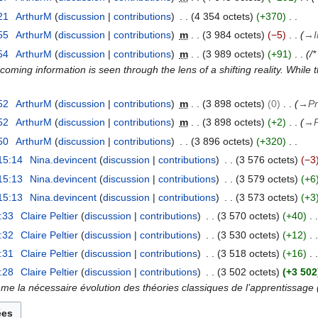
21
ArthurM
discussion
contributions
4 354 octets
+370
55
ArthurM
discussion
contributions
m
3 984 octets
−5
→
54
ArthurM
discussion
contributions
m
3 989 octets
+91
/
coming information is seen through the lens of a shifting reality. While
52
ArthurM
discussion
contributions
m
3 898 octets
0
→
Pr
52
ArthurM
discussion
contributions
m
3 898 octets
+2
→
50
ArthurM
discussion
contributions
3 896 octets
+320
 15:14
Nina.devincent
discussion
contributions
3 576 octets
−3
 15:13
Nina.devincent
discussion
contributions
3 579 octets
+6
 15:13
Nina.devincent
discussion
contributions
3 573 octets
+3
4:33
Claire Peltier
discussion
contributions
3 570 octets
+40
4:32
Claire Peltier
discussion
contributions
3 530 octets
+12
4:31
Claire Peltier
discussion
contributions
3 518 octets
+16
4:28
Claire Peltier
discussion
contributions
3 502 octets
+3 502
 la nécessaire évolution des théories classiques de l’apprentissage 