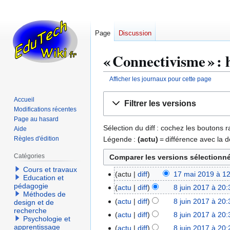
Page
Discussion
« Connectivisme » : 
Afficher les journaux pour cette page
Aller
Aller
Accueil
Filtrer les versions
à
à
Modifications récentes
la
la
Page au hasard
Sélection du diff : cochez les boutons
Aide
navigation
recherche
Légende :
(actu)
= différence avec la d
Règles d'édition
Catégories
Cours et travaux
actu
diff
17 mai 2019 à 1
1
Education et
A
pédagogie
7
actu
diff
8 juin 2017 à 20:
8
Méthodes de
u
m
j
actu
diff
8 juin 2017 à 20:
design et de
c
a
recherche
u
actu
diff
8 juin 2017 à 20:
u
Psychologie et
i
i
apprentissage
actu
diff
8 juin 2017 à 20:
n