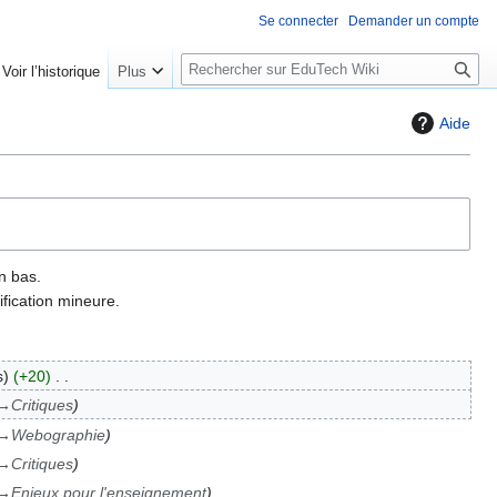
Se connecter
Demander un compte
R
Voir l’historique
Plus
e
c
Aide
h
e
r
c
h
e
n bas.
r
fication mineure.
s
+20
→
Critiques
→
Webographie
→
Critiques
→
Enjeux pour l'enseignement