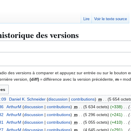
Lire
Voir le texte source
historique des versions
 radio des versions à comparer et appuyez sur entrée ou sur le bouton e
ernière version,
(diff)
= différence avec la version précédente,
m
= modi
2:09
Daniel K. Schneider
discussion
contributions
m
5 654 octet
36
ArthurM
discussion
contributions
m
5 634 octets
+338
32
ArthurM
discussion
contributions
m
5 296 octets
+241
31
ArthurM
discussion
contributions
m
5 055 octets
+410
27
ArthurM
discussion
contributions
m
4 645 octets
+291