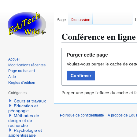
Page
Discussion
L
Conférence en ligne
Aller
Aller
Purger cette page
à
à
Accueil
Voulez-vous purger le cache de cett
la
la
Modifications récentes
navigation
recherche
Page au hasard
Confirmer
Aide
Règles d'édition
Purger une page l’efface du cache et fo
Catégories
Cours et travaux
Education et
pédagogie
Méthodes de
Politique de confidentialité
À propos de EduT
design et de
recherche
Psychologie et
apprentissage