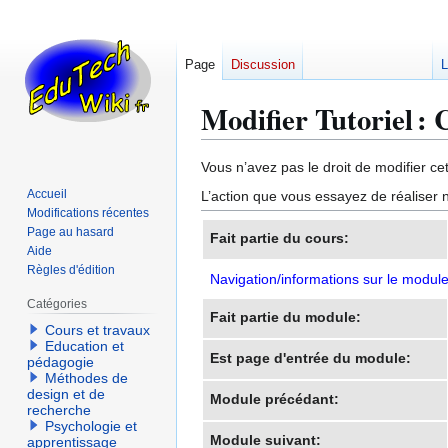
Page
Discussion
L
Modifier Tutoriel :
Aller
Aller
Vous n’avez pas le droit de modifier cet
à
à
Accueil
L’action que vous essayez de réaliser n
la
la
Modifications récentes
navigation
recherche
Page au hasard
Fait partie du cours:
Aide
Règles d'édition
Navigation/informations sur le modul
Catégories
Fait partie du module:
Cours et travaux
Education et
Est page d'entrée du module:
pédagogie
Méthodes de
design et de
Module précédant:
recherche
Psychologie et
Module suivant:
apprentissage