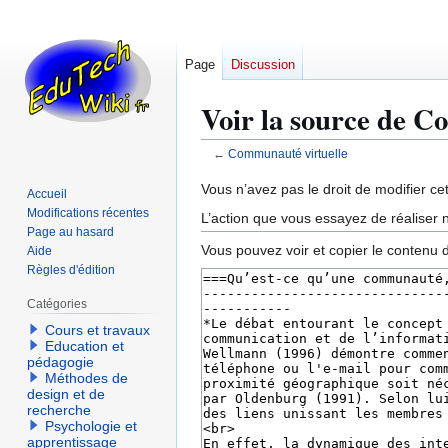
Page
Discussion
Voir la source de C
←
Communauté virtuelle
Aller
Aller
Vous n’avez pas le droit de modifier cet
Accueil
à
à
Modifications récentes
L’action que vous essayez de réaliser n
la
la
Page au hasard
Vous pouvez voir et copier le contenu 
Aide
navigation
recherche
Règles d'édition
Catégories
Cours et travaux
Education et
pédagogie
Méthodes de
design et de
recherche
Psychologie et
apprentissage