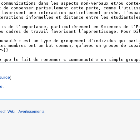
source
)
le
.
ech Wiki
Avertissements