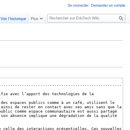
Se connecter
Demander un compte
R
Voir l’historique
Plus
e
c
h
e
r
c
h
e
r