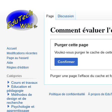
Page
Discussion
Comment évaluer l'e
Aller
Aller
Purger cette page
à
à
Accueil
Voulez-vous purger le cache de cett
la
la
Modifications récentes
navigation
recherche
Page au hasard
Confirmer
Aide
Règles d'édition
Purger une page l’efface du cache et fo
Catégories
Cours et travaux
Education et
pédagogie
Méthodes de
Politique de confidentialité
À propos de EduT
design et de
recherche
Psychologie et
apprentissage