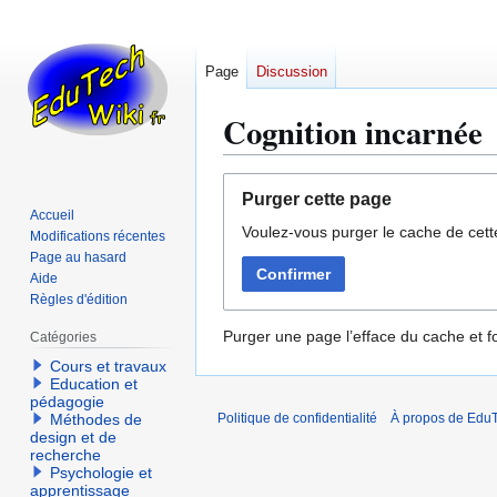
Page
Discussion
Cognition incarnée
Aller
Aller
Purger cette page
à
à
Accueil
Voulez-vous purger le cache de cett
la
la
Modifications récentes
navigation
recherche
Page au hasard
Confirmer
Aide
Règles d'édition
Purger une page l’efface du cache et fo
Catégories
Cours et travaux
Education et
pédagogie
Méthodes de
Politique de confidentialité
À propos de EduT
design et de
recherche
Psychologie et
apprentissage