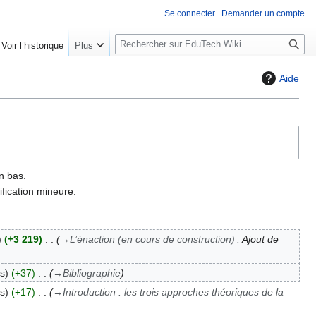
Se connecter
Demander un compte
R
Voir l’historique
Plus
e
c
Aide
h
e
r
c
h
e
n bas.
r
fication mineure.
+3 219
→
L’énaction (en cours de construction)
:
Ajout de
ts
+37
→
Bibliographie
ts
+17
→
Introduction : les trois approches théoriques de la