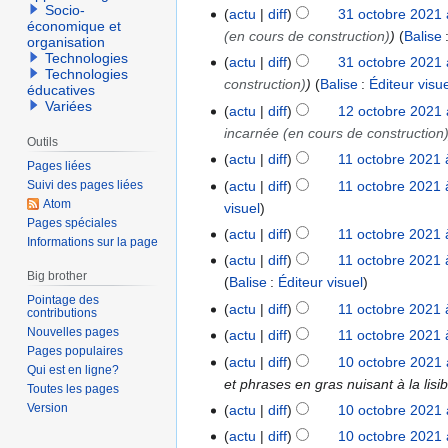
e
c
Socio-
actu
diff
31 octobre 2021 
m
économique et
t
(en cours de construction)
Balise
organisation
b
o
Technologies
actu
diff
31 octobre 2021 
r
b
Technologies
construction)
Balise
:
Éditeur visu
éducatives
e
r
Variées
actu
diff
12 octobre 2021 
1
2
e
incarnée (en cours de construction
2
0
2
Outils
o
2
actu
diff
11 octobre 2021 
1
0
Pages liées
c
1
A
1
2
actu
diff
11 octobre 2021 
Suivi des pages liées
t
u
Atom
o
1
visuel
o
Pages spéciales
c
c
actu
diff
11 octobre 2021 
Informations sur la page
b
u
t
actu
diff
11 octobre 2021 
r
n
o
Big brother
Balise
:
Éditeur visuel
e
r
b
Pointage des
actu
diff
11 octobre 2021 
2
é
contributions
r
A
Nouvelles pages
0
s
actu
diff
11 octobre 2021 
e
u
Pages populaires
2
A
u
2
actu
diff
10 octobre 2021 
1
Qui est en ligne?
c
1
u
m
0
et phrases en gras nuisant à la lisibi
0
Toutes les pages
u
c
é
2
o
Version
actu
diff
10 octobre 2021 
n
u
d
1
c
A
actu
diff
10 octobre 2021 
r
n
e