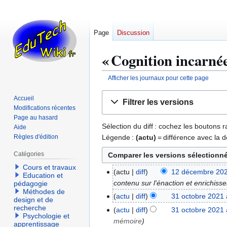
Page
Discussion
« Cognition incarnée
Afficher les journaux pour cette page
Aller
Aller
Accueil
Filtrer les versions
à
à
Modifications récentes
la
la
Page au hasard
Sélection du diff : cochez les boutons
Aide
navigation
recherche
Légende :
(actu)
= différence avec la d
Règles d'édition
Catégories
Cours et travaux
actu
diff
12 décembre 202
1
Education et
contenu sur l'énaction et enrichiss
pédagogie
2
Méthodes de
d
actu
diff
31 octobre 2021 
3
design et de
é
recherche
1
actu
diff
31 octobre 2021 
Psychologie et
c
o
mémoire
apprentissage