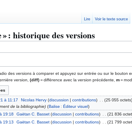
Lire
Voir le texte source
 » : historique des versions
 radio des versions à comparer et appuyez sur entrée ou sur le bouton e
ernière version,
(diff)
= différence avec la version précédente,
m
= modi
1 à 11:17
Nicolas Hervy
discussion
contributions
25 055 octets
ement de la bibliographie
Balise
:
Éditeur visuel
à 19:18
Gaëtan C. Basset
discussion
contributions
21 836 octe
à 19:13
Gaëtan C. Basset
discussion
contributions
21 799 octe