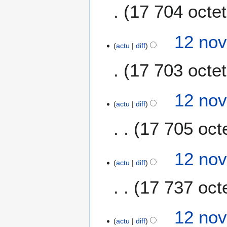
17 704 octe
u
n
r
12 nov
é
actu
diff
s
u
17 703 octe
m
é
12 nov
d
actu
diff
e
s
17 705 oct
m
o
A
d
12 nov
u
i
actu
diff
c
f
17 737 oct
u
i
n
c
r
A
a
12 nov
é
u
t
actu
diff
s