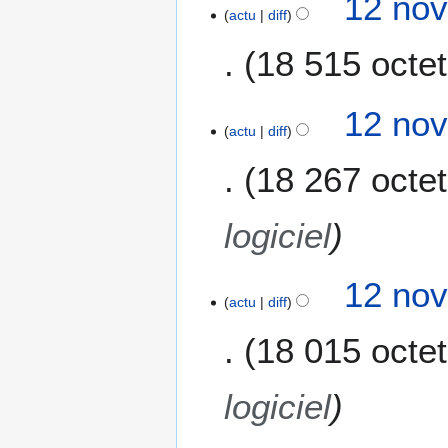
12 nov
t
actu
diff
i
i
f
18 515 octe
o
i
n
c
s
a
12 nov
t
actu
diff
i
18 267 octe
o
n
s
logiciel
12 nov
actu
diff
18 015 octe
logiciel