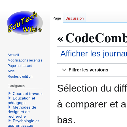
Page
Discussion
« CodeCombat
Afficher les journ
Accueil
Modifications récentes
Aller
Aller
Page au hasard
Filtrer les versions
Aide
à
à
Règles d'édition
la
la
navigation
recherche
Sélection du dif
Catégories
Cours et travaux
Education et
à comparer et a
pédagogie
Méthodes de
design et de
recherche
bas.
Psychologie et
apprentissage