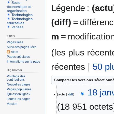
Socio-
Légende :
(actu
économique et
organisation
Technologies
Technologies
(diff)
= différen
éducatives
Variées
m
= modificatio
Outils
Pages liées
Suivi des pages liées
(
les plus récent
Atom
Pages spéciales
Informations sur la page
récentes
|
50 pl
Big brother
Pointage des
contributions
Nouvelles pages
1
18 jan
Pages populaires
actu
diff
Qui est en ligne?
8
Toutes les pages
j
18 951 octets
Version
a
n