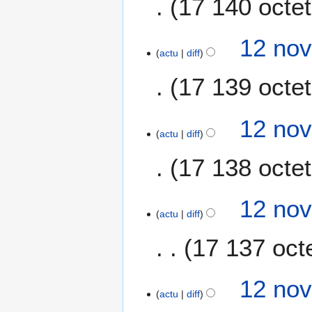
17 140 octe
i
n
c
s
a
12 nov
t
actu
diff
i
17 139 octe
o
n
s
12 nov
actu
diff
17 138 octe
12 nov
actu
diff
17 137 oct
A
12 nov
u
actu
diff
c