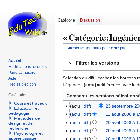
Catégorie
Discussion
« Catégorie:Ingénier
Afficher les journaux pour cette page
Aller
Aller
Accueil
Filtrer les versions
à
à
Modifications récentes
la
la
Page au hasard
Sélection du diff : cochez les boutons
Aide
navigation
recherche
Légende :
(actu)
= différence avec la d
Règles d'édition
Catégories
Cours et travaux
actu
diff
23 septembre 20
2
Education et
A
pédagogie
3
actu
diff
11 août 2008 à 1
1
Méthodes de
u
s
1
actu
diff
20 avril 2006 à 1
2
design et de
c
e
recherche
a
A
0
actu
diff
20 avril 2006 à 1
u
Psychologie et
p
o
u
a
A
apprentissage
actu
diff
20 avril 2006 à 1
n