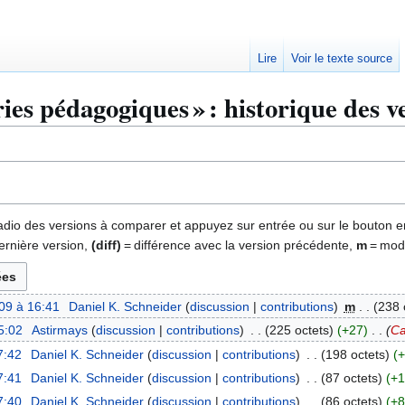
Lire
Voir le texte source
ies pédagogiques » : historique des v
 radio des versions à comparer et appuyez sur entrée ou sur le bouton e
ernière version,
(diff)
= différence avec la version précédente,
m
= modi
09 à 16:41
Daniel K. Schneider
discussion
contributions
m
238 
5:02
Astirmays
discussion
contributions
225 octets
+27
Ca
7:42
Daniel K. Schneider
discussion
contributions
198 octets
+
7:41
Daniel K. Schneider
discussion
contributions
87 octets
+1
7:40
Daniel K. Schneider
discussion
contributions
86 octets
+8