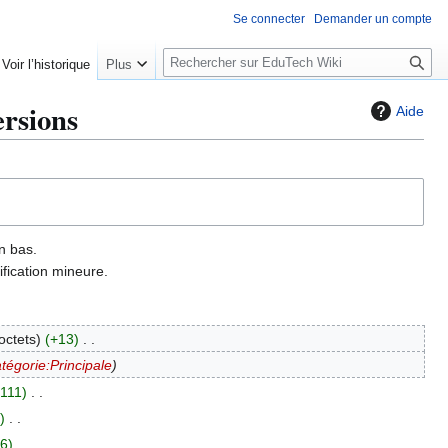
Se connecter
Demander un compte
R
Voir l’historique
Plus
e
c
ersions
Aide
h
e
r
c
h
e
n bas.
r
fication mineure.
octets
+13
tégorie:Principale
111
6