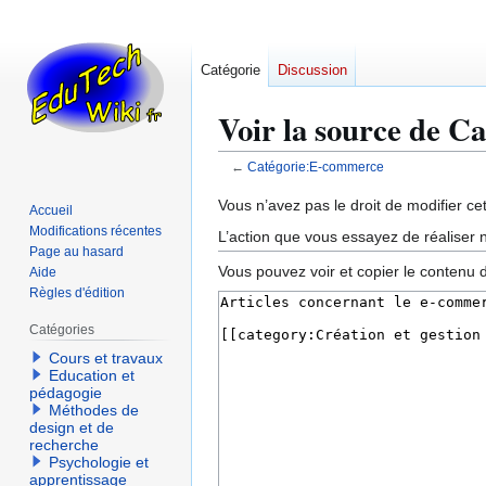
Catégorie
Discussion
Voir la source de 
←
Catégorie:E-commerce
Aller
Aller
Vous n’avez pas le droit de modifier cet
Accueil
à
à
Modifications récentes
L’action que vous essayez de réaliser n
la
la
Page au hasard
Vous pouvez voir et copier le contenu 
Aide
navigation
recherche
Règles d'édition
Catégories
Cours et travaux
Education et
pédagogie
Méthodes de
design et de
recherche
Psychologie et
apprentissage