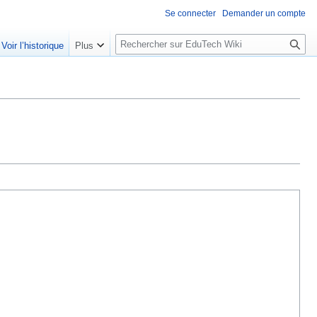
Se connecter
Demander un compte
R
Voir l’historique
Plus
e
c
h
e
r
c
h
e
r