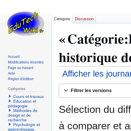
Catégorie
Discussion
« Catégorie:
historique d
Accueil
Modifications récentes
Page au hasard
Afficher les journ
Aide
Règles d'édition
Aller
Aller
Catégories
Filtrer les versions
à
à
Cours et travaux
la
la
Education et
navigation
recherche
Sélection du dif
pédagogie
Méthodes de
design et de
recherche
à comparer et a
Psychologie et
apprentissage