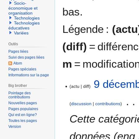
Socio-
bas.
économique et
organisation
Technologies
Technologies
Légende :
(actu
éducatives
Variées
(diff)
= différen
Outils
Pages liées
Suivi des pages liées
m
= modificatio
Atom
Pages spéciales
Informations sur la page
9
9 décemb
Big brother
actu
diff
d
Pointage des
é
contributions
c
Nouvelles pages
discussion
contributions
e
Pages populaires
m
Cette catégori
Qui est en ligne?
b
Toutes les pages
Version
r
données (eng :
e