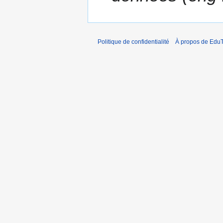
2
0
1
9
Politique de confidentialité
À propos de EduT