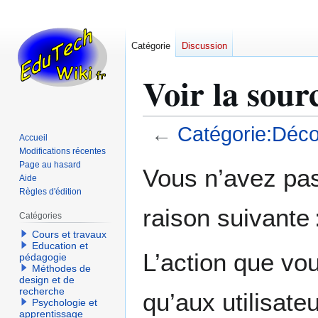
Catégorie
Discussion
Voir la sour
←
Catégorie:Déco
Accueil
Modifications récentes
Aller
Aller
Page au hasard
Vous n’avez pas 
Aide
à
à
Règles d'édition
la
la
raison suivante 
navigation
recherche
Catégories
Cours et travaux
Education et
L’action que vo
pédagogie
Méthodes de
design et de
recherche
qu’aux utilisate
Psychologie et
apprentissage