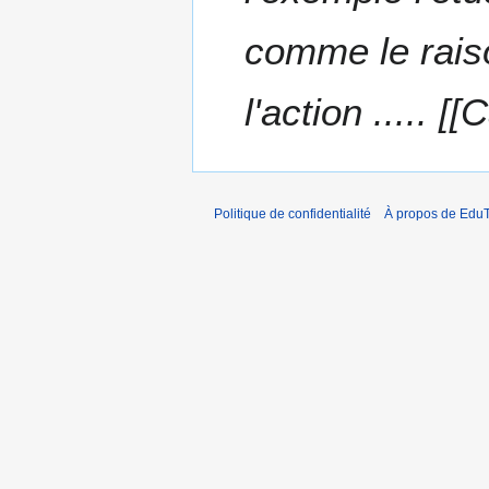
r
e
comme le rais
2
0
l'action ..... [
1
0
Politique de confidentialité
À propos de EduT