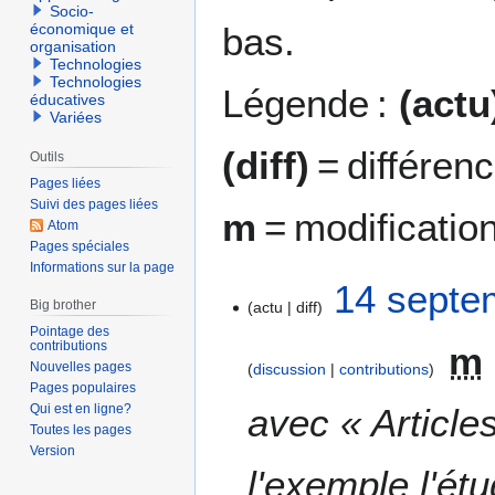
Socio-
bas.
économique et
organisation
Technologies
Technologies
Légende :
(actu
éducatives
Variées
(diff)
= différen
Outils
Pages liées
Suivi des pages liées
m
= modificatio
Atom
Pages spéciales
Informations sur la page
1
14 septe
Big brother
actu
diff
4
Pointage des
s
contributions
m
e
Nouvelles pages
discussion
contributions
p
Pages populaires
t
avec « Article
Qui est en ligne?
e
Toutes les pages
Version
m
l'exemple l'ét
b