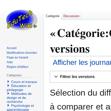
Catégorie
Discussion
« Catégorie:
versions
Accueil
Modifications récentes
Page au hasard
Afficher les journ
Aide
Règles d'édition
Aller
Aller
Catégories
Filtrer les versions
à
à
Cours et travaux
la
la
Education et
navigation
recherche
Sélection du dif
pédagogie
Méthodes de
design et de
recherche
à comparer et a
Psychologie et
apprentissage