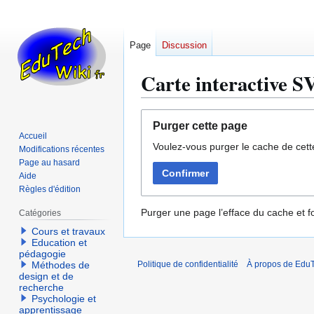
Page
Discussion
Carte interactive S
Aller
Aller
Purger cette page
à
à
Accueil
Voulez-vous purger le cache de cett
la
la
Modifications récentes
navigation
recherche
Page au hasard
Confirmer
Aide
Règles d'édition
Purger une page l’efface du cache et fo
Catégories
Cours et travaux
Education et
pédagogie
Méthodes de
Politique de confidentialité
À propos de EduT
design et de
recherche
Psychologie et
apprentissage