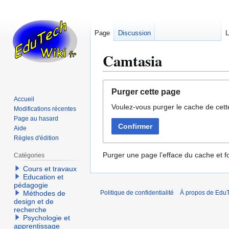
Page
Discussion
L
Camtasia
Aller
Aller
Purger cette page
à
à
Accueil
Voulez-vous purger le cache de cett
la
la
Modifications récentes
navigation
recherche
Page au hasard
Confirmer
Aide
Règles d'édition
Purger une page l’efface du cache et fo
Catégories
Cours et travaux
Education et
pédagogie
Méthodes de
Politique de confidentialité
À propos de EduT
design et de
recherche
Psychologie et
apprentissage