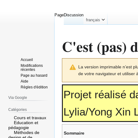
Page
Discussion
français
C'est (pas) d
Accueil
Aller
Aller
Modifications
La version imprimable n’est pl
à
à
récentes
de votre navigateur et utiliser 
la
la
Page au hasard
Aide
navigation
recherche
Règles d'édition
Projet réalisé 
Via Google
Lylia/Yong Xin
Catégories
Cours et travaux
Education et
pédagogie
Méthodes de
Sommaire
design et de