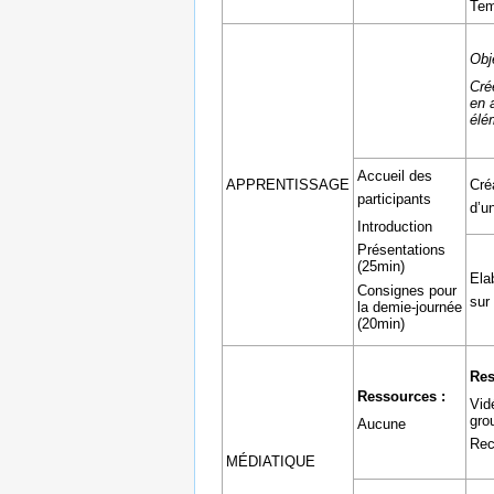
Tem
Obje
Cré
en 
élé
Accueil des
APPRENTISSAGE
Créa
participants
d’u
Introduction
Présentations
(25min)
Ela
Consignes pour
sur
la demie-journée
(20min)
Res
Ressources :
Vid
gro
Aucune
Rec
MÉDIATIQUE