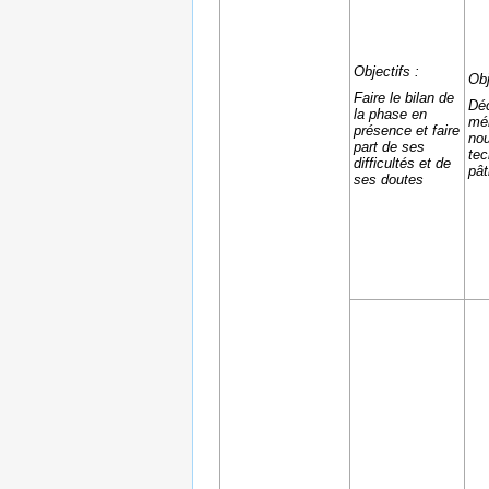
Objectifs :
Obj
Faire le bilan de
Déc
la phase en
mé
présence et faire
nou
part de ses
tec
difficultés et de
pât
ses doutes