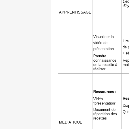
Déc
d’h
APPRENTISSAGE
Visualiser la
Lir
vidéo de
de 
présentation
+ r
Prendre
connaissance
Rép
de la recette à
mat
réaliser
Ressources :
Res
Vidéo
“présentation”
Dia
Document de
Qui
répartition des
recettes
MÉDIATIQUE