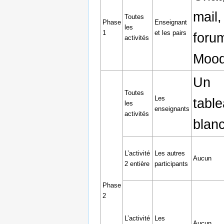
mail,
Toutes
Phase
Enseignant
les
1
et les pairs
foru
activités
Mood
Un
Toutes
Les
tabl
les
enseignants
activités
blan
L’activité
Les autres
Aucun
2 entière
participants
Phase
2
L’activité
Les
Aucun