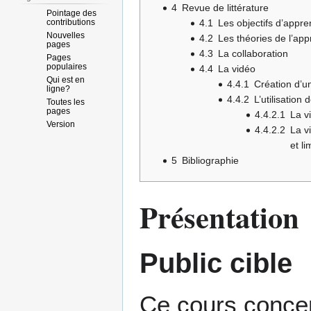
4
Revue de littérature
Pointage des
contributions
4.1
Les objectifs d’appre
Nouvelles
4.2
Les théories de l’ap
pages
4.3
La collaboration
Pages
populaires
4.4
La vidéo
Qui est en
4.4.1
Création d’u
ligne?
4.4.2
L’utilisation 
Toutes les
pages
4.4.2.1
La v
Version
4.4.2.2
La v
et li
5
Bibliographie
Présentation
Public cible
Ce cours conce