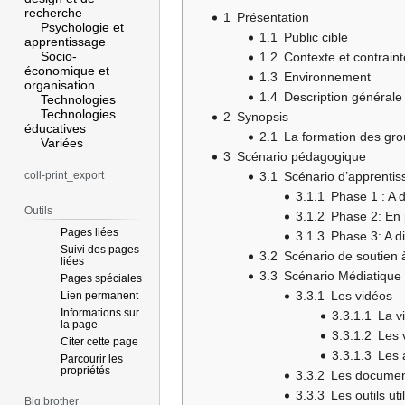
recherche
1
Présentation
Psychologie et
1.1
Public cible
apprentissage
Socio-
1.2
Contexte et contrain
économique et
1.3
Environnement
organisation
1.4
Description générale
Technologies
Technologies
2
Synopsis
éducatives
2.1
La formation des gr
Variées
3
Scénario pédagogique
coll-print_export
3.1
Scénario d’apprenti
3.1.1
Phase 1 : A 
Outils
3.1.2
Phase 2: En
Pages liées
3.1.3
Phase 3: A d
Suivi des pages
3.2
Scénario de soutien 
liées
3.3
Scénario Médiatique
Pages spéciales
3.3.1
Les vidéos
Lien permanent
Informations sur
3.3.1.1
La v
la page
3.3.1.2
Les 
Citer cette page
3.3.1.3
Les 
Parcourir les
propriétés
3.3.2
Les documen
3.3.3
Les outils uti
Big brother