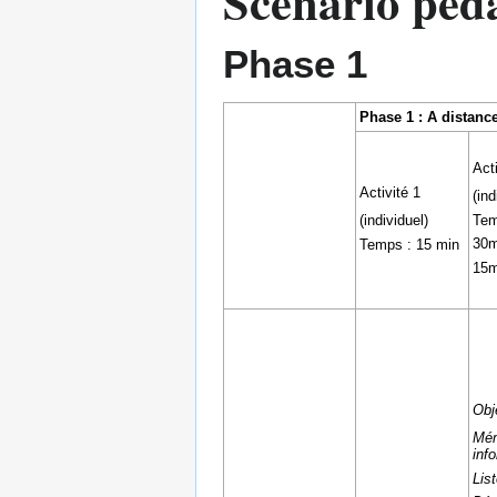
Scénario péd
Phase 1
Phase 1 : A distance
Acti
Activité 1
(ind
Tem
(individuel)
30m
Temps : 15 min
15m
Obje
Mém
inf
List