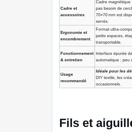
Cadre magnétique 10
Cadre et
pas besoin de cerc
accessoires
70×70 mm est dispon
serrés.
Format ultra-compac
Ergonomie et
petits espaces, éta
encombrement
transportable.
Fonctionnement
Interface épurée da
& entretien
automatique ; peu d’
Idéale pour les d
Usage
DIY textile, les cré
recommandé
occasionnels.
Fils et aiguil