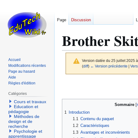
Page
Discussion
L
Brother Ski
Accueil
Version datée du 25 juillet 2025 
Modifications récentes
(
diff
)
← Version précédente
|
Vers
Page au hasard
Aide
Aller
Aller
Règles d'édition
à
à
Catégories
la
la
Cours et travaux
navigation
recherche
Sommaire
Education et
pédagogie
1
Introduction
Méthodes de
1.1
Contenu du paquet
design et de
1.2
Caractéristiques
recherche
Psychologie et
1.3
Avantages et inconvénients
apprentissage