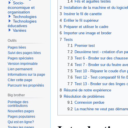
1.4
Fils et aiguilles testés
Socio-
économique et
2
Installation de la machine et du logiciel
organisation
3
Insérer le fil de canette
Technologies
4
Enfiler le fil supérieur
Technologies
éducatives
5
Préparer et utiliser le cadre
Variées
6
Importer une image et broder
7
Tests
Outils
7.1
Premier test
Pages liées
7.2
Deuxième test - création d'un p
Suivi des pages liées
7.3
Test 6 - Broder sur des chausse
Pages spéciales
Version imprimable
7.4
Test 7 - Broder sur du feutre ave
Lien permanent
7.5
Test 10 - Réparer le coude d'un p
Informations sur la page
7.6
Test 12 - Test comparatif fil fin
Citer cette page
7.7
Test 13 - Broder sur des linges 
Parcourir les propriétés
8
Résumé de notre expérience
Big brother
9
Résolution de problèmes
Pointage des
9.1
Connexion perdue
contributions
9.2
La machine ne veut pas démarrer
Nouvelles pages
Pages populaires
Qui est en ligne?
Toutes les pages