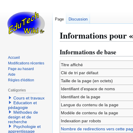
Page
Discussion
Informations pour «
Informations de base
Aller
Aller
à
à
Accueil
Modifications récentes
la
la
Titre affiché
Page au hasard
navigation
recherche
Clé de tri par défaut
Aide
Règles d'édition
Taille de la page (en octets)
Identifiant dʼespace de noms
Catégories
Identifiant de la page
Cours et travaux
Education et
Langue du contenu de la page
pédagogie
Méthodes de
Modèle de contenu de la page
design et de
Indexation par robots
recherche
Psychologie et
Nombre de redirections vers cette pa
apprentissage