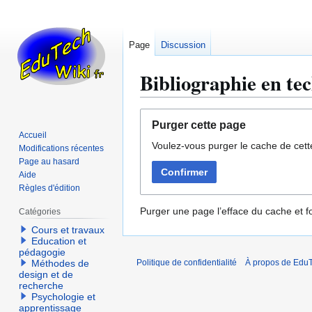
Page
Discussion
Bibliographie en te
Aller
Aller
Purger cette page
à
à
Accueil
Voulez-vous purger le cache de cett
la
la
Modifications récentes
navigation
recherche
Page au hasard
Confirmer
Aide
Règles d'édition
Purger une page l’efface du cache et fo
Catégories
Cours et travaux
Education et
pédagogie
Méthodes de
Politique de confidentialité
À propos de EduT
design et de
recherche
Psychologie et
apprentissage