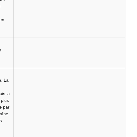
s
 en
s
e. La
uis la
 plus
e par
haîne
s