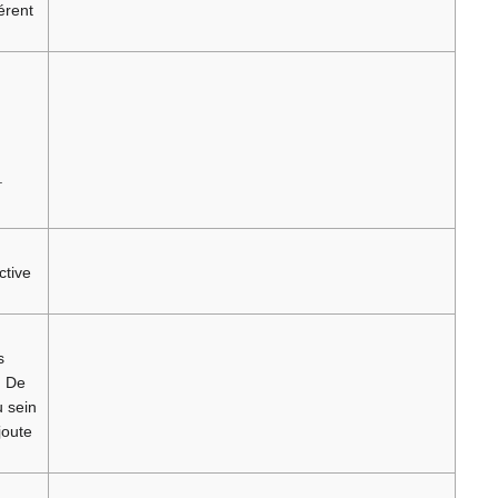
érent
.
ctive
s
. De
u sein
joute