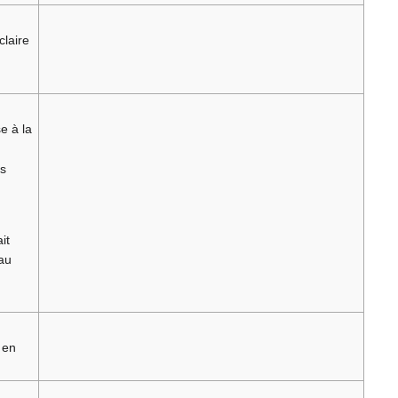
claire
e à la
is
it
 au
 en