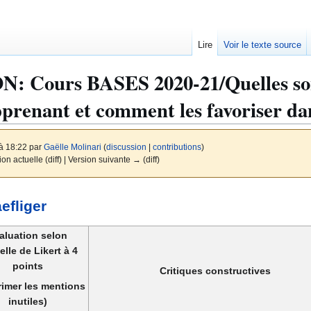
Lire
Voir le texte source
ON
:
Cours BASES 2020-21/Quelles sont 
pprenant et comment les favoriser da
 à 18:22 par
Gaëlle Molinari
(
discussion
|
contributions
)
ion actuelle (diff) | Version suivante → (diff)
efliger
aluation selon
elle de Likert à 4
points
Critiques constructives
imer les mentions
inutiles)