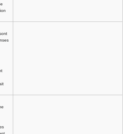
ie
tion
sont
onses
nt
it
ne
s
les
ant