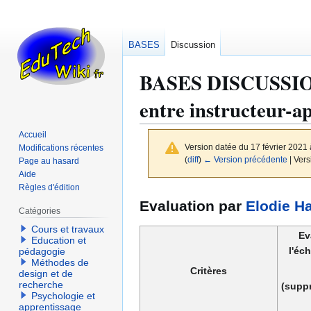
BASES
Discussion
BASES DISCUSSI
entre instructeur-a
Accueil
Version datée du 17 février 2021
Modifications récentes
(
diff
)
← Version précédente
| Vers
Page au hasard
Aide
Règles d'édition
Aller
Aller
Evaluation par
Elodie Ha
à
à
Catégories
la
la
Cours et travaux
Ev
Education et
navigation
recherche
l'éch
pédagogie
Méthodes de
Critères
design et de
recherche
(suppr
Psychologie et
apprentissage