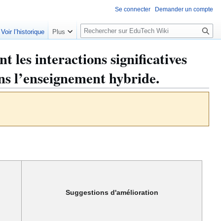
Se connecter
Demander un compte
R
Voir l’historique
Plus
e
c
les interactions significatives
h
e
ns l’enseignement hybride.
r
c
h
e
r
Suggestions d'amélioration