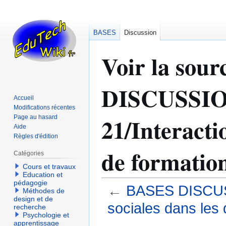
BASES
Discussion
Voir la sou
DISCUSSIO
Accueil
Modifications récentes
21/Interactio
Page au hasard
Aide
Règles d'édition
de formatio
Catégories
Cours et travaux
Education et
pédagogie
←
BASES DISCUSS
Méthodes de
design et de
sociales dans les 
recherche
Psychologie et
apprentissage