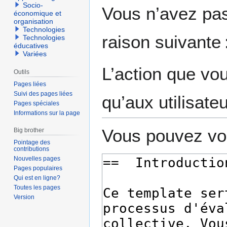
Aller
Aller
Socio-
Vous n’avez pas 
économique et
à
à
organisation
la
la
Technologies
raison suivante 
Technologies
navigation
recherche
éducatives
Variées
L’action que vo
Outils
Pages liées
Suivi des pages liées
qu’aux utilisate
Pages spéciales
Informations sur la page
Vous pouvez voi
Big brother
Pointage des
contributions
Nouvelles pages
Pages populaires
Qui est en ligne?
Toutes les pages
Version