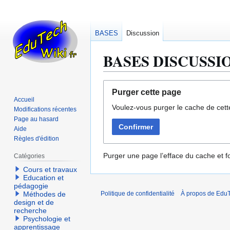
BASES
Discussion
BASES DISCUSSIO
Aller
Aller
Purger cette page
à
à
Accueil
Voulez-vous purger le cache de cett
la
la
Modifications récentes
navigation
recherche
Page au hasard
Confirmer
Aide
Règles d'édition
Purger une page l’efface du cache et fo
Catégories
Cours et travaux
Education et
pédagogie
Méthodes de
Politique de confidentialité
À propos de EduT
design et de
recherche
Psychologie et
apprentissage