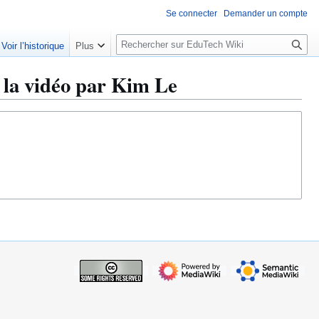
Se connecter
Demander un compte
R
Voir l’historique
Plus
e
c
la vidéo par Kim Le
h
e
r
c
h
e
r