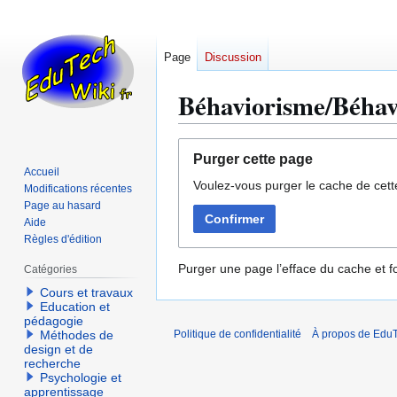
Page
Discussion
Béhaviorisme/Béhav
Aller
Aller
Purger cette page
à
à
Accueil
Voulez-vous purger le cache de cett
la
la
Modifications récentes
navigation
recherche
Page au hasard
Confirmer
Aide
Règles d'édition
Purger une page l’efface du cache et fo
Catégories
Cours et travaux
Education et
pédagogie
Méthodes de
Politique de confidentialité
À propos de EduT
design et de
recherche
Psychologie et
apprentissage