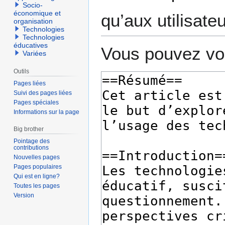
Socio-
économique et
qu’aux utilisate
organisation
Technologies
Technologies
éducatives
Vous pouvez voi
Variées
Outils
Pages liées
Suivi des pages liées
Pages spéciales
Informations sur la page
Big brother
Pointage des
contributions
Nouvelles pages
Pages populaires
Qui est en ligne?
Toutes les pages
Version