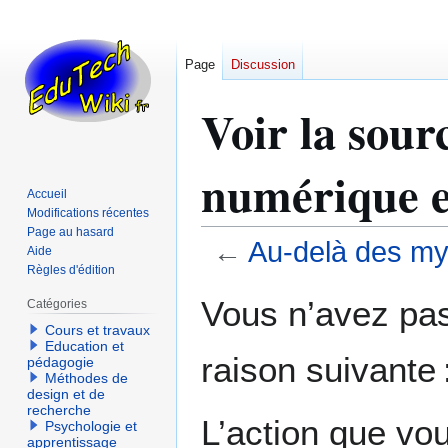
Page
Discussion
Voir la sour
numérique e
Accueil
Modifications récentes
Page au hasard
←
Au-delà des my
Aide
Règles d'édition
Aller
Aller
Vous n’avez pas 
Catégories
à
à
Cours et travaux
la
la
Education et
raison suivante 
navigation
recherche
pédagogie
Méthodes de
design et de
recherche
L’action que vo
Psychologie et
apprentissage