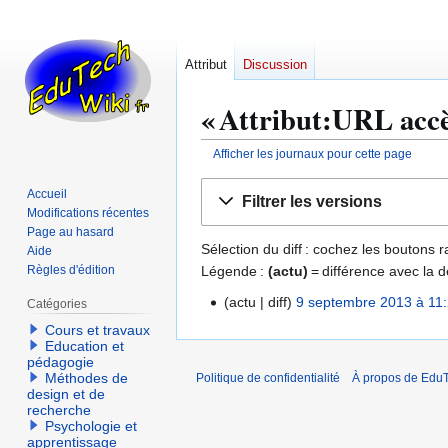
Attribut
Discussion
« Attribut:URL accès
Afficher les journaux pour cette page
Aller
Aller
Accueil
Filtrer les versions
à
à
Modifications récentes
la
la
Page au hasard
Sélection du diff : cochez les boutons
Aide
navigation
recherche
Légende :
(actu)
= différence avec la d
Règles d'édition
actu
diff
9 septembre 2013 à 11
Catégories
9
A
s
Cours et travaux
u
Education et
e
pédagogie
c
p
Méthodes de
Politique de confidentialité
À propos de EduT
u
t
design et de
recherche
n
e
Psychologie et
r
m
apprentissage