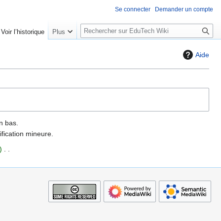
Se connecter
Demander un compte
R
Voir l’historique
Plus
e
c
Aide
h
e
r
c
h
e
n bas.
r
fication mineure.