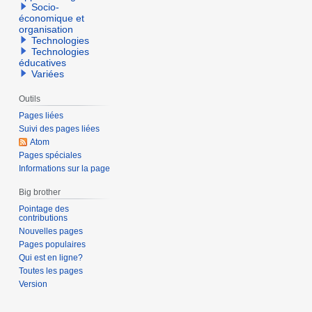
é
Socio-
b
économique et
s
r
organisation
u
e
Technologies
m
Technologies
2
éducatives
é
0
Variées
d
1
e
3
Outils
s
Pages liées
m
Suivi des pages liées
o
Atom
Pages spéciales
d
Informations sur la page
i
f
Big brother
i
Pointage des
contributions
c
Nouvelles pages
a
Pages populaires
t
Qui est en ligne?
i
Toutes les pages
o
Version
n
s