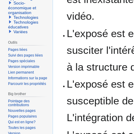
Socio-
économique et
organisation
vidéo.
Technologies
Technologies
éducatives
L'exposé est e
Variées
Outils
susciter l'inté
Pages liées
Suivi des pages liées
Pages spéciales
à la structure 
Version imprimable
Lien permanent
Informations sur la page
L'exposé est en
Parcourir les propriétés
Big brother
susceptible de 
Pointage des
contributions
Nouvelles pages
L'intégration d
Pages populaires
Qui est en ligne?
Toutes les pages
Version