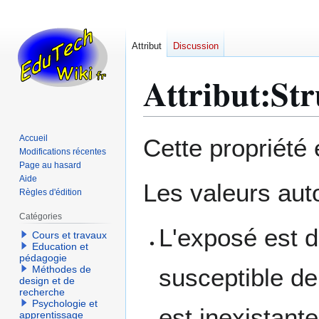
Attribut
Discussion
Attribut:Str
Aller
Aller
Accueil
Cette propriété
à
à
Modifications récentes
Page au hasard
la
la
Aide
navigation
recherche
Les valeurs auto
Règles d'édition
Catégories
L'exposé est d
Cours et travaux
Education et
pédagogie
Méthodes de
susceptible de 
design et de
recherche
Psychologie et
est inexistante
apprentissage