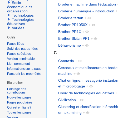
Socio-
Broderie machine dans l'éducation
économique et
Broderie numérique - introduction
+
organisation
Technologies
Broderie tartan
+
Technologies
éducatives
Brother PR1050X
+
Variées
Brother PR1X
+
Outils
Brother Skitch PP1
+
Pages liées
Béhaviorisme
+
Suivi des pages liées
C
Pages spéciales
Version imprimable
Camtasia
+
Lien permanent
Cerceaux et stabilisateurs en brode
Informations sur la page
machine
+
Parcourir les propriétés
Chat en ligne, messagerie instanta
Big brother
et microblogage
+
Pointage des
contributions
Choix de technologies éducatives
+
Nouvelles pages
Civilization
+
Pages populaires
Clustering et classification hiérarch
Qui est en ligne?
en text mining
+
Toutes les pages
Version