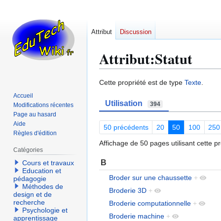
Attribut
Discussion
Attribut:Statut
Aller
Aller
Cette propriété est de type
Texte
.
à
à
Accueil
Utilisation
la
la
394
Modifications récentes
navigation
recherche
Page au hasard
Aide
50 précédents
20
50
100
250
Règles d'édition
Affichage de 50 pages utilisant cette pr
Catégories
B
Cours et travaux
Education et
Broder sur une chaussette
+
pédagogie
Méthodes de
Broderie 3D
+
design et de
recherche
Broderie computationnelle
+
Psychologie et
Broderie machine
+
apprentissage