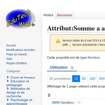
Attribut
Discussion
Attribut:Somme a a
Version datée du 8 mai 2014 à 1
(diff) ← Version précédente | Versi
Accueil
Modifications récentes
Page au hasard
Aller
Aller
Cette propriété est de type
Nombre
.
Aide
à
à
Règles d'édition
Utilisation
la
la
1
Catégories
navigation
recherche
Cours et travaux
20 précédents
20
50
100
250
Education et
pédagogie
Affichage de 1 page utilisant cette prop
Méthodes de
design et de
S
recherche
Psychologie et
SMW Sandbox
+
apprentissage