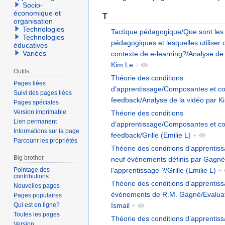
Socio-
économique et
T
organisation
Technologies
Tactique pédagogique/Que sont les 
Technologies
pédagogiques et lesquelles utiliser
éducatives
Variées
contexte de e-learning?/Analyse de 
Kim Le
+
Outils
Théorie des conditions
Pages liées
d’apprentissage/Composantes et con
Suivi des pages liées
feedback/Analyse de la vidéo par K
Pages spéciales
Version imprimable
Théorie des conditions
Lien permanent
d’apprentissage/Composantes et con
Informations sur la page
feedback/Grille (Emilie L)
+
Parcourir les propriétés
Théorie des conditions d’apprentiss
Big brother
neuf événements définis par Gagné
Pointage des
l'apprentissage ?/Grille (Emilie L)
+
contributions
Théorie des conditions d’apprentis
Nouvelles pages
évènements de R.M. Gagné/Evaluati
Pages populaires
Qui est en ligne?
Ismail
+
Toutes les pages
Théorie des conditions d’apprentis
Version