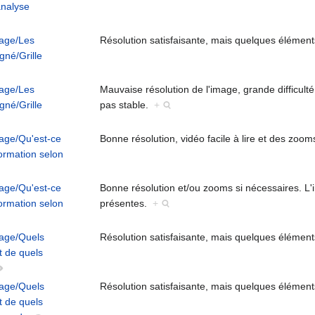
analyse
sage/Les
Résolution satisfaisante, mais quelques élément
né/Grille
sage/Les
Mauvaise résolution de l'image, grande difficulté
né/Grille
pas stable.
+
sage/Qu'est-ce
Bonne résolution, vidéo facile à lire et des zoom
formation selon
sage/Qu'est-ce
Bonne résolution et/ou zooms si nécessaires. L
formation selon
présentes.
+
sage/Quels
Résolution satisfaisante, mais quelques élément
t de quels
sage/Quels
Résolution satisfaisante, mais quelques élément
t de quels