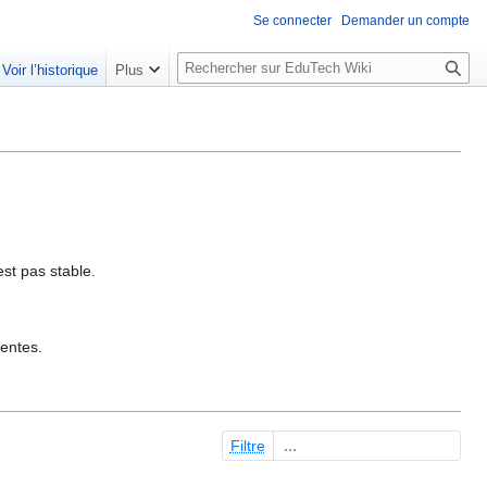
Se connecter
Demander un compte
R
Voir l’historique
Plus
e
c
h
e
r
c
h
e
est pas stable.
r
sentes.
Filtre