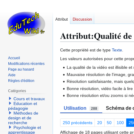
Attribut
Discussion
Attribut:Qualité de 
Aller
Aller
Cette propriété est de type
Texte
.
à
à
Accueil
Les valeurs autorisées pour cette propr
la
la
Modifications récentes
La qualité de la vidéo est illisible e
navigation
recherche
Page au hasard
Mauvaise résolution de l'image, gran
Aide
Règles d'édition
Résolution satisfaisante, mais quel
Bonne résolution, vidéo facile à lir
Catégories
Bonne résolution et/ou zooms si né
Cours et travaux
Education et
Utilisation
Schéma de c
pédagogie
288
Méthodes de
design et de
250 précédents
20
50
100
25
recherche
Psychologie et
Affichage de 18 pages utilisant cette pr
apprentissage