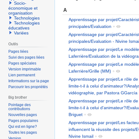
Socio-
économique et
A
organisation
Technologies
Apprentissage par projet/Caractéris
Technologies
principales/Evaluation
+
éducatives
Variées
Apprentissage par projet/Caractéris
principales/Evaluation - Nivine Ismai
Outils
Apprentissage par projet/Le modèle
Pages liées
Laferrière/Evaluation de la vidéogr
Suivi des pages liées
Pages spéciales
Apprentissage par projet/Le modèle
Version imprimable
Laferrière/Grille (MM)
+
Lien permanent
Apprentissage par projet/Le rôle de
Informations sur la page
limite-t-il à celui d'animateur?/Analy
Parcourir les propriétés
vidéographie, par Pastora GGarcía
Big brother
Apprentissage par projet/Le rôle de
Pointage des
limite-t-il à celui d'animateur?/Eval
contributions
Briguet
+
Nouvelles pages
Pages populaires
Apprentissage par projet/Les facteu
Qui est en ligne?
influencent la réussite des projets/E
Toutes les pages
Nivine Ismail
+
Version