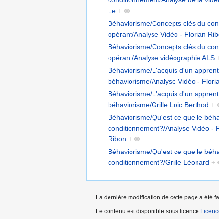
conditionnement/Analyse de la vidé
Le
+
Béhaviorisme/Concepts clés du con
opérant/Analyse Vidéo - Florian Ri
Béhaviorisme/Concepts clés du con
opérant/Analyse vidéographie ALS
Béhaviorisme/L'acquis d'un apprent
béhaviorisme/Analyse Vidéo - Flori
Béhaviorisme/L'acquis d'un apprent
béhaviorisme/Grille Loic Berthod
+
Béhaviorisme/Qu'est ce que le béha
conditionnement?/Analyse Vidéo - F
Ribon
+
Béhaviorisme/Qu'est ce que le béha
conditionnement?/Grille Léonard
+
La dernière modification de cette page a été fa
Le contenu est disponible sous licence
Licen