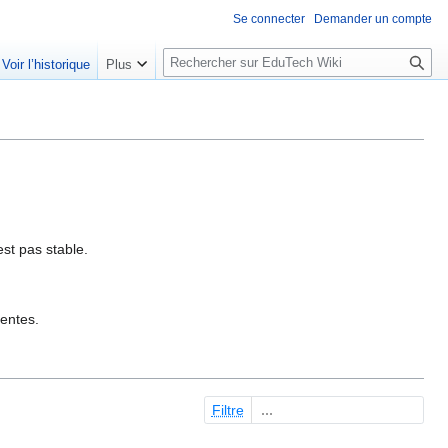
Se connecter
Demander un compte
R
Voir l’historique
Plus
e
c
h
e
r
c
h
e
est pas stable.
r
sentes.
Filtre