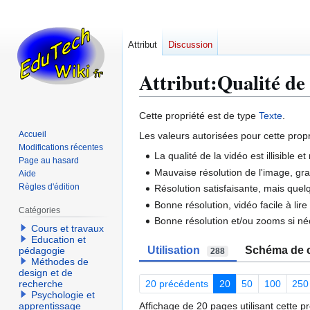
Attribut
Discussion
Attribut:Qualité de 
Aller
Aller
Cette propriété est de type
Texte
.
à
à
Accueil
Les valeurs autorisées pour cette propr
la
la
Modifications récentes
La qualité de la vidéo est illisible e
navigation
recherche
Page au hasard
Mauvaise résolution de l'image, gran
Aide
Règles d'édition
Résolution satisfaisante, mais quel
Bonne résolution, vidéo facile à lir
Catégories
Bonne résolution et/ou zooms si né
Cours et travaux
Education et
Utilisation
Schéma de c
pédagogie
288
Méthodes de
design et de
20 précédents
20
50
100
250
recherche
Psychologie et
Affichage de 20 pages utilisant cette pr
apprentissage