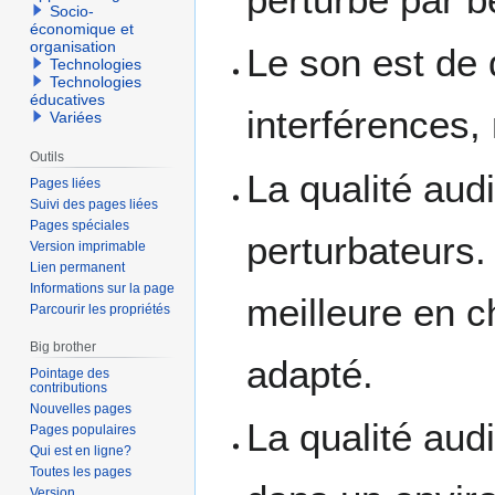
Socio-
économique et
organisation
Le son est de 
Technologies
Technologies
éducatives
interférences,
Variées
Outils
La qualité aud
Pages liées
Suivi des pages liées
Pages spéciales
perturbateurs. 
Version imprimable
Lien permanent
Informations sur la page
meilleure en c
Parcourir les propriétés
Big brother
adapté.
Pointage des
contributions
Nouvelles pages
La qualité audi
Pages populaires
Qui est en ligne?
Toutes les pages
Version