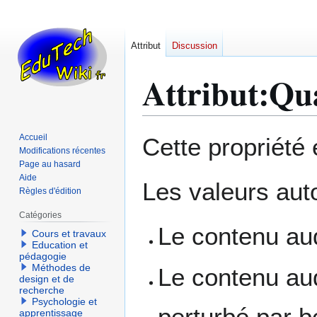
Attribut
Discussion
Attribut:Qua
Aller
Aller
Accueil
Cette propriété
à
à
Modifications récentes
Page au hasard
la
la
Aide
navigation
recherche
Les valeurs auto
Règles d'édition
Catégories
Le contenu aud
Cours et travaux
Education et
pédagogie
Méthodes de
Le contenu audi
design et de
recherche
Psychologie et
perturbé par b
apprentissage