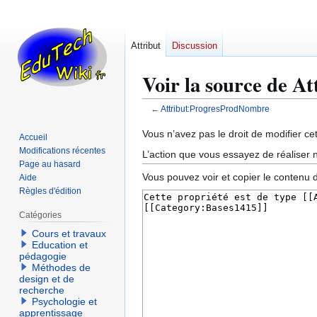
Attribut
Discussion
Voir la source de 
←
Attribut:ProgresProdNombre
Aller
Aller
Vous n’avez pas le droit de modifier cet
Accueil
à
à
Modifications récentes
L’action que vous essayez de réaliser n
la
la
Page au hasard
Vous pouvez voir et copier le contenu 
Aide
navigation
recherche
Règles d'édition
Catégories
Cours et travaux
Education et
pédagogie
Méthodes de
design et de
recherche
Psychologie et
apprentissage