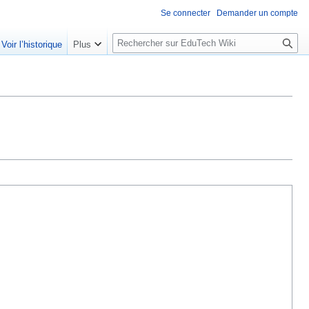
Se connecter
Demander un compte
R
Voir l’historique
Plus
e
c
h
e
r
c
h
e
r