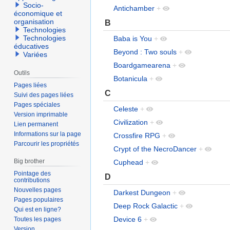
Socio-
Antichamber
+
économique et
organisation
B
Technologies
Technologies
Baba is You
+
éducatives
Beyond : Two souls
+
Variées
Boardgamearena
+
Outils
Botanicula
+
Pages liées
C
Suivi des pages liées
Pages spéciales
Celeste
+
Version imprimable
Civilization
+
Lien permanent
Informations sur la page
Crossfire RPG
+
Parcourir les propriétés
Crypt of the NecroDancer
+
Big brother
Cuphead
+
Pointage des
D
contributions
Nouvelles pages
Darkest Dungeon
+
Pages populaires
Deep Rock Galactic
+
Qui est en ligne?
Device 6
+
Toutes les pages
Version