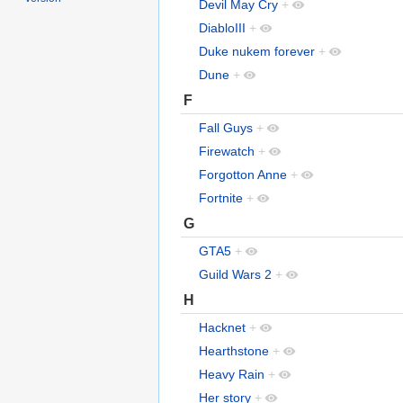
Devil May Cry
+
DiabloIII
+
Duke nukem forever
+
Dune
+
F
Fall Guys
+
Firewatch
+
Forgotton Anne
+
Fortnite
+
G
GTA5
+
Guild Wars 2
+
H
Hacknet
+
Hearthstone
+
Heavy Rain
+
Her story
+