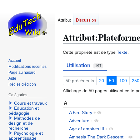
Attribut
Discussion
Attribut:Plateform
Aller
Aller
Cette propriété est de type
Texte
.
à
à
Accueil
Utilisation
la
la
197
Modifications récentes
navigation
recherche
Page au hasard
Aide
50 précédents
20
50
100
250
Règles d'édition
Affichage de 50 pages utilisant cette pr
Catégories
A
Cours et travaux
Education et
A Bird Story
+
pédagogie
Méthodes de
Adventure
+
design et de
recherche
Age of empires III
+
Psychologie et
Amnesia The Dark Descent
+
apprentissage