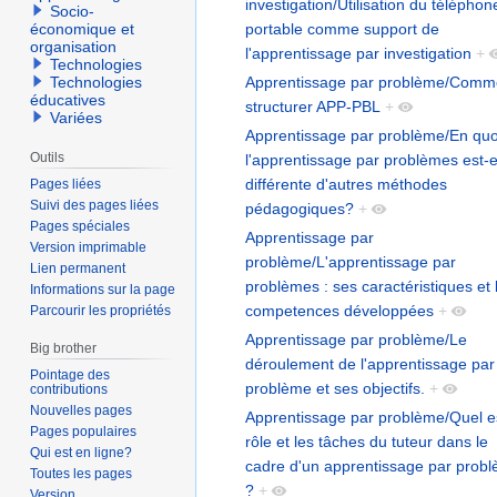
investigation/Utilisation du téléphon
Socio-
portable comme support de
économique et
organisation
l'apprentissage par investigation
+
Technologies
Apprentissage par problème/Comm
Technologies
éducatives
structurer APP-PBL
+
Variées
Apprentissage par problème/En quo
Outils
l'apprentissage par problèmes est-e
différente d'autres méthodes
Pages liées
Suivi des pages liées
pédagogiques?
+
Pages spéciales
Apprentissage par
Version imprimable
problème/L'apprentissage par
Lien permanent
problèmes : ses caractéristiques et 
Informations sur la page
competences développées
+
Parcourir les propriétés
Apprentissage par problème/Le
Big brother
déroulement de l'apprentissage par
Pointage des
problème et ses objectifs.
+
contributions
Nouvelles pages
Apprentissage par problème/Quel es
Pages populaires
rôle et les tâches du tuteur dans le
Qui est en ligne?
cadre d'un apprentissage par prob
Toutes les pages
?
+
Version