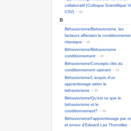
collaboratif (Colloque Scientifique Vi
CSV)
+
B
Béhaviorisme/Behaviorisme, les
facteurs affectant le conditionneme
classique
+
Béhaviorisme/Béhaviorisme
conditionnement
+
Béhaviorisme/Concepts clés du
conditionnement opérant
+
Béhaviorisme/L'acquis d'un
apprentissage selon le
béhaviorisme
+
Béhaviorisme/Qu'est ce que le
béhaviorisme et le
conditionnement?
+
Béhaviorisme/l'apprentissage par e
et erreur d'Edward Lee Thorndike
+