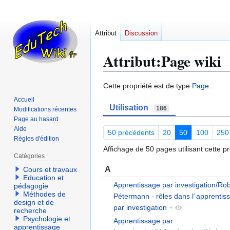
Attribut
Discussion
Attribut:Page wiki
Aller
Aller
Cette propriété est de type
Page
.
à
à
Accueil
Utilisation
la
la
186
Modifications récentes
navigation
recherche
Page au hasard
Aide
50 précédents
20
50
100
250
Règles d'édition
Affichage de 50 pages utilisant cette pr
Catégories
A
Cours et travaux
Education et
Apprentissage par investigation/Ro
pédagogie
Méthodes de
Pétermann - rôles dans l´apprentis
design et de
par investigation
+
recherche
Psychologie et
Apprentissage par
apprentissage