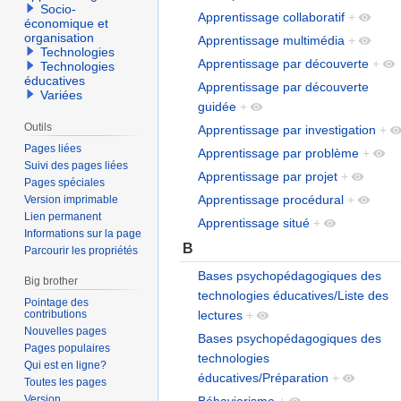
Socio-
Apprentissage collaboratif
+
économique et
organisation
Apprentissage multimédia
+
Technologies
Apprentissage par découverte
+
Technologies
éducatives
Apprentissage par découverte
Variées
guidée
+
Outils
Apprentissage par investigation
+
Pages liées
Apprentissage par problème
+
Suivi des pages liées
Apprentissage par projet
+
Pages spéciales
Apprentissage procédural
+
Version imprimable
Lien permanent
Apprentissage situé
+
Informations sur la page
B
Parcourir les propriétés
Bases psychopédagogiques des
Big brother
technologies éducatives/Liste des
Pointage des
contributions
lectures
+
Nouvelles pages
Bases psychopédagogiques des
Pages populaires
technologies
Qui est en ligne?
éducatives/Préparation
+
Toutes les pages
Version
Béhaviorisme
+