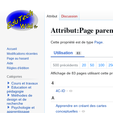
Attribut
Discussion
Attribut:Page paren
Aller
Aller
Cette propriété est de type
Page
.
à
à
Accueil
Utilisation
la
la
83
Modifications récentes
navigation
recherche
Page au hasard
Aide
500 précédents
20
50
100
25
Règles d'édition
Affichage de 83 pages utilisant cette pr
Catégories
4
Cours et travaux
Education et
4C-ID
+
pédagogie
Méthodes de
A
design et de
recherche
Apprendre en créant des cartes
Psychologie et
conceptuelles
+
apprentissage