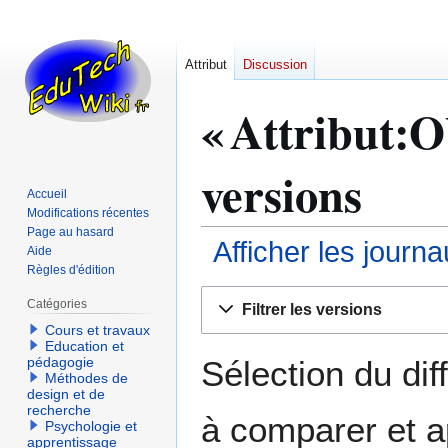
Attribut
Discussion
« Attribut:Ob
versions
Accueil
Modifications récentes
Page au hasard
Afficher les journ
Aide
Règles d'édition
Aller
Aller
Catégories
Filtrer les versions
à
à
Cours et travaux
la
la
Education et
navigation
recherche
Sélection du dif
pédagogie
Méthodes de
design et de
recherche
à comparer et a
Psychologie et
apprentissage