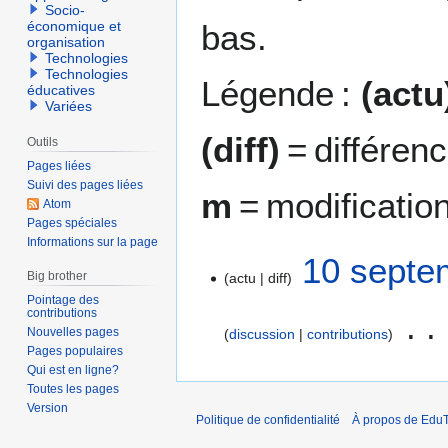
Socio-
bas.
économique et
organisation
Technologies
Technologies
Légende :
(actu
éducatives
Variées
(diff)
= différen
Outils
Pages liées
Suivi des pages liées
m
= modificatio
Atom
Pages spéciales
Informations sur la page
1
10 septe
Big brother
actu
diff
0
Pointage des
s
contributions
e
Nouvelles pages
discussion
contributions
p
Pages populaires
A
t
Qui est en ligne?
u
e
Toutes les pages
c
Version
m
Politique de confidentialité
À propos de EduT
u
b