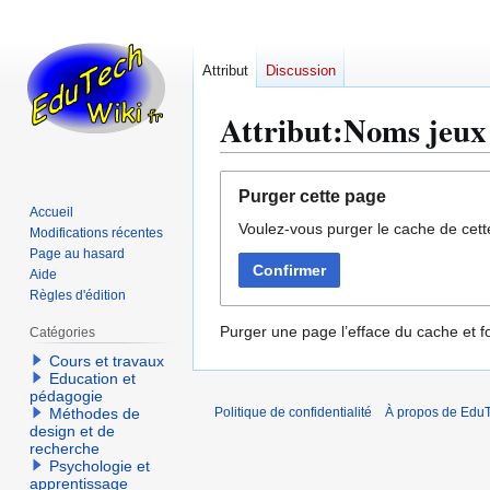
Attribut
Discussion
Attribut:Noms jeux 
Aller
Aller
Purger cette page
à
à
Accueil
Voulez-vous purger le cache de cett
la
la
Modifications récentes
navigation
recherche
Page au hasard
Confirmer
Aide
Règles d'édition
Purger une page l’efface du cache et fo
Catégories
Cours et travaux
Education et
pédagogie
Méthodes de
Politique de confidentialité
À propos de EduT
design et de
recherche
Psychologie et
apprentissage