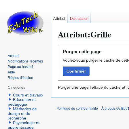
Attribut
Discussion
Attribut:Grille
Aller
Aller
Purger cette page
à
à
Accueil
Voulez-vous purger le cache de cett
la
la
Modifications récentes
navigation
recherche
Page au hasard
Confirmer
Aide
Règles d'édition
Purger une page l’efface du cache et fo
Catégories
Cours et travaux
Education et
pédagogie
Méthodes de
Politique de confidentialité
À propos de EduT
design et de
recherche
Psychologie et
apprentissage