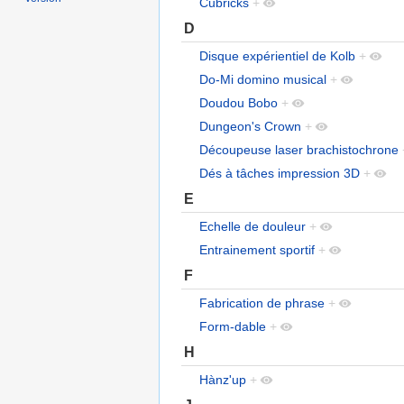
Cubricks
+
D
Disque expérientiel de Kolb
+
Do-Mi domino musical
+
Doudou Bobo
+
Dungeon's Crown
+
Découpeuse laser brachistochrone
Dés à tâches impression 3D
+
E
Echelle de douleur
+
Entrainement sportif
+
F
Fabrication de phrase
+
Form-dable
+
H
Hànz'up
+