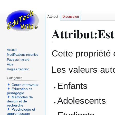
Attribut
Discussion
Attribut:Est
Aller
Aller
Accueil
Cette propriété
à
à
Modifications récentes
Page au hasard
la
la
Aide
navigation
recherche
Les valeurs auto
Règles d'édition
Catégories
Enfants
Cours et travaux
Education et
pédagogie
Méthodes de
Adolescents
design et de
recherche
Psychologie et
apprentissage