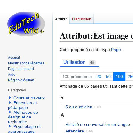
Attribut
Discussion
Attribut:Est image 
Aller
Aller
Cette propriété est de type
Page
.
à
à
Accueil
Utilisation
la
la
65
Modifications récentes
navigation
recherche
Page au hasard
Aide
100 précédents
20
50
100
25
Règles d'édition
Affichage de 65 pages utilisant cette pr
Catégories
5
Cours et travaux
Education et
5 au quotidien
+
pédagogie
Méthodes de
A
design et de
recherche
Activité de conversation en langue
Psychologie et
étrangère
+
apprentissage