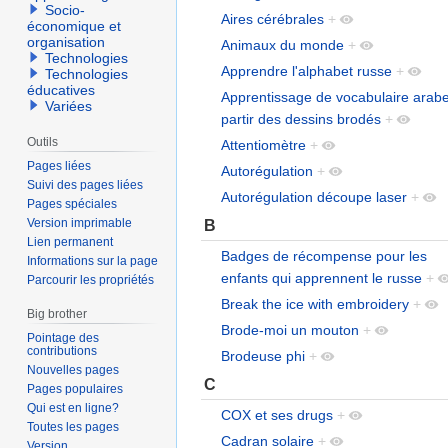
Socio-
Aires cérébrales
+
économique et
organisation
Animaux du monde
+
Technologies
Apprendre l'alphabet russe
+
Technologies
éducatives
Apprentissage de vocabulaire arab
Variées
partir des dessins brodés
+
Outils
Attentiomètre
+
Pages liées
Autorégulation
+
Suivi des pages liées
Autorégulation découpe laser
+
Pages spéciales
B
Version imprimable
Lien permanent
Badges de récompense pour les
Informations sur la page
enfants qui apprennent le russe
+
Parcourir les propriétés
Break the ice with embroidery
+
Big brother
Brode-moi un mouton
+
Pointage des
contributions
Brodeuse phi
+
Nouvelles pages
C
Pages populaires
Qui est en ligne?
COX et ses drugs
+
Toutes les pages
Cadran solaire
+
Version