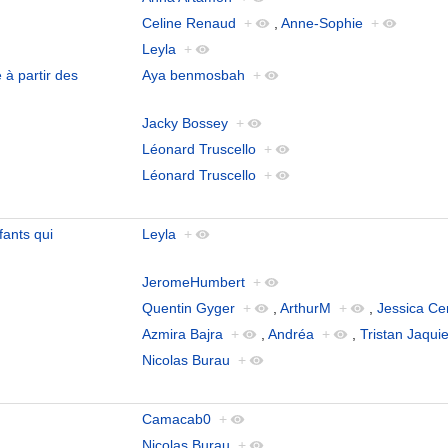
Celine Renaud
+
,
Anne-Sophie
+
Leyla
+
 à partir des
Aya benmosbah
+
Jacky Bossey
+
Léonard Truscello
+
Léonard Truscello
+
ants qui
Leyla
+
JeromeHumbert
+
Quentin Gyger
+
,
ArthurM
+
,
Jessica Ce
Azmira Bajra
+
,
Andréa
+
,
Tristan Jaquie
Nicolas Burau
+
Camacab0
+
Nicolas Burau
+