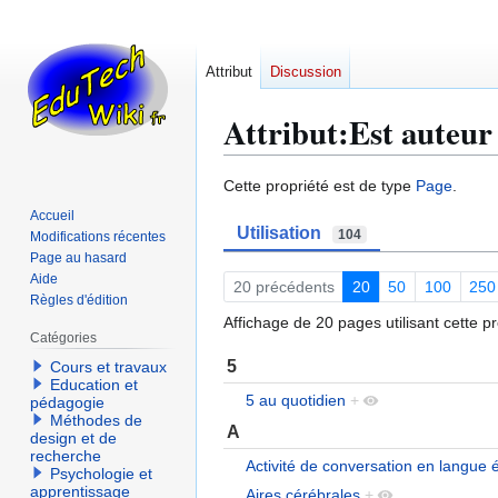
Attribut
Discussion
Attribut:Est auteur
Aller
Aller
Cette propriété est de type
Page
.
à
à
Accueil
Utilisation
la
la
104
Modifications récentes
navigation
recherche
Page au hasard
Aide
20 précédents
20
50
100
250
Règles d'édition
Affichage de 20 pages utilisant cette pr
Catégories
5
Cours et travaux
Education et
5 au quotidien
+
pédagogie
Méthodes de
A
design et de
recherche
Activité de conversation en langue 
Psychologie et
apprentissage
Aires cérébrales
+