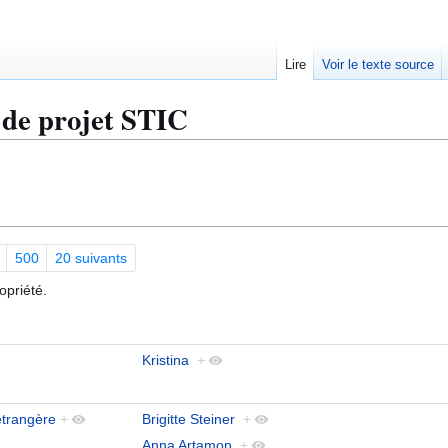
Lire
Voir le texte source
 de projet STIC
500
20 suivants
opriété.
Kristina
+
étrangère
+
Brigitte Steiner
+
Anna Artamon
+