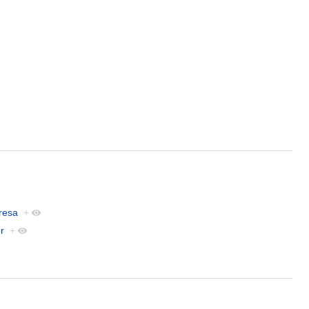
resa
+
r
+