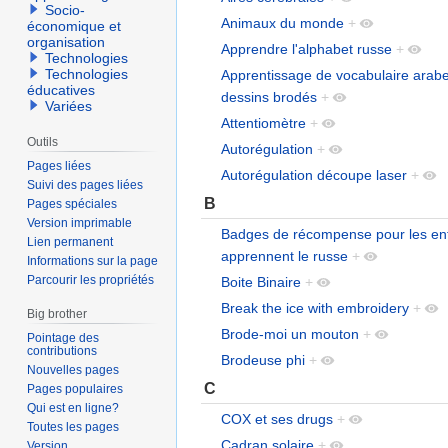
Socio-
Animaux du monde
+
économique et
organisation
Apprendre l'alphabet russe
+
Technologies
Technologies
Apprentissage de vocabulaire arabe
éducatives
dessins brodés
+
Variées
Attentiomètre
+
Outils
Autorégulation
+
Pages liées
Autorégulation découpe laser
+
Suivi des pages liées
B
Pages spéciales
Version imprimable
Badges de récompense pour les enf
Lien permanent
apprennent le russe
+
Informations sur la page
Parcourir les propriétés
Boite Binaire
+
Break the ice with embroidery
+
Big brother
Brode-moi un mouton
+
Pointage des
contributions
Brodeuse phi
+
Nouvelles pages
C
Pages populaires
Qui est en ligne?
COX et ses drugs
+
Toutes les pages
Cadran solaire
+
Version