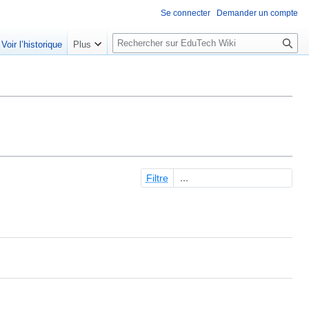
Se connecter
Demander un compte
R
Voir l’historique
Plus
e
c
h
e
r
c
h
e
Filtre
r