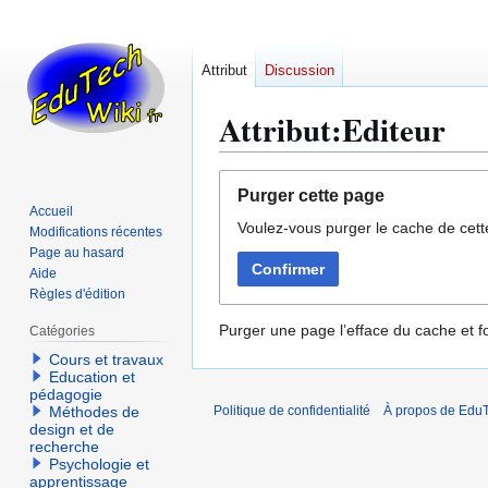
Attribut
Discussion
Attribut:Editeur
Aller
Aller
Purger cette page
à
à
Accueil
Voulez-vous purger le cache de cett
la
la
Modifications récentes
navigation
recherche
Page au hasard
Confirmer
Aide
Règles d'édition
Purger une page l’efface du cache et fo
Catégories
Cours et travaux
Education et
pédagogie
Méthodes de
Politique de confidentialité
À propos de EduT
design et de
recherche
Psychologie et
apprentissage