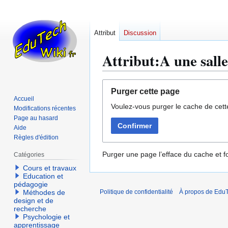
Attribut
Discussion
Attribut:A une salle
Aller
Aller
Purger cette page
à
à
Accueil
Voulez-vous purger le cache de cett
la
la
Modifications récentes
navigation
recherche
Page au hasard
Confirmer
Aide
Règles d'édition
Purger une page l’efface du cache et fo
Catégories
Cours et travaux
Education et
pédagogie
Méthodes de
Politique de confidentialité
À propos de EduT
design et de
recherche
Psychologie et
apprentissage